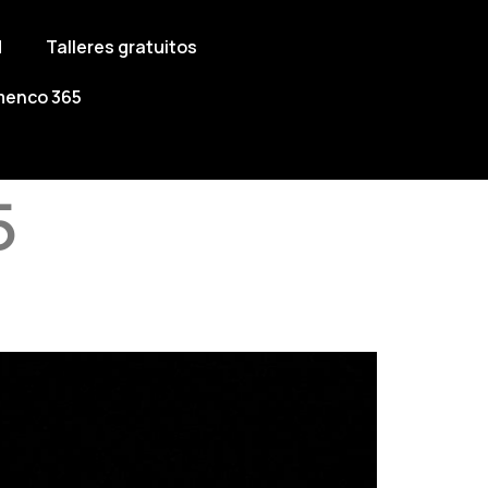
Ñ
Talleres gratuitos
menco 365
5