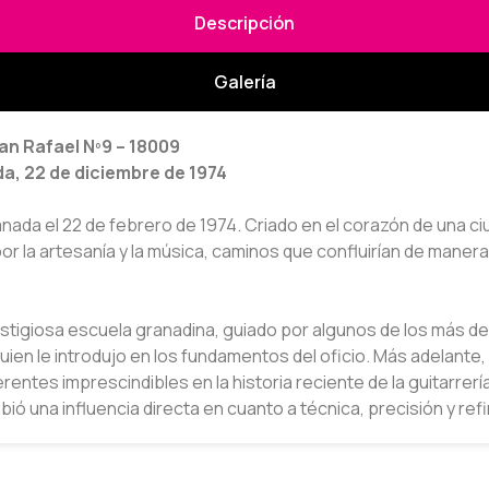
Descripción
Galería
an Rafael Nº9 – 18009
a, 22 de diciembre de 1974
ada el 22 de febrero de 1974. Criado en el corazón de una ciu
or la artesanía y la música, caminos que confluirían de maner
estigiosa escuela granadina, guiado por algunos de los más d
uien le introdujo en los fundamentos del oficio. Más adelant
ferentes imprescindibles en la historia reciente de la guitarre
ió una influencia directa en cuanto a técnica, precisión y re