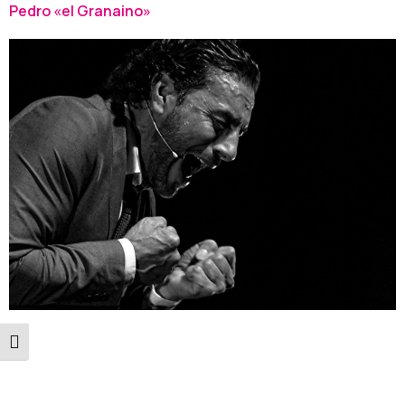
Pedro «el Granaino»
Alternar tamaño de letra